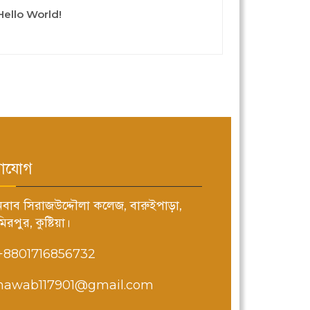
Hello World!
াযোগ
নবাব সিরাজউদ্দৌলা কলেজ, বারুইপাড়া,
িরপুর, কুষ্টিয়া।
+8801716856732
nawab117901@gmail.com